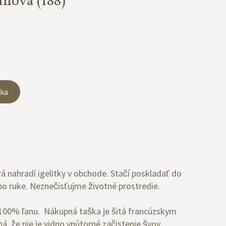
anová
(188)
íka
 nahradí igelitky v obchode. Stačí poskladať do
po ruke. Neznečisťujme životné prostredie.
o 100% ľanu. Nákupná taška je šitá francúzskym
 že nie je vidno vnútorné začistenie švov.