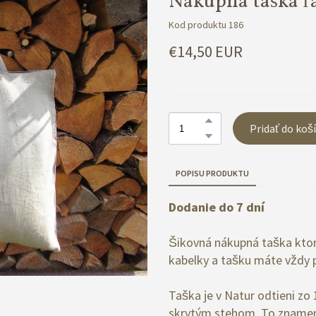
Nákupná taška ľ
Kod produktu 186
€14,50 EUR
Pridať do koš
POPISU PRODUKTU
Dodanie do 7 dní
Šikovná nákupná taška ktorá
kabelky a tašku máte vždy 
Taška je v Natur odtieni z
skrytým stehom. To znamená,