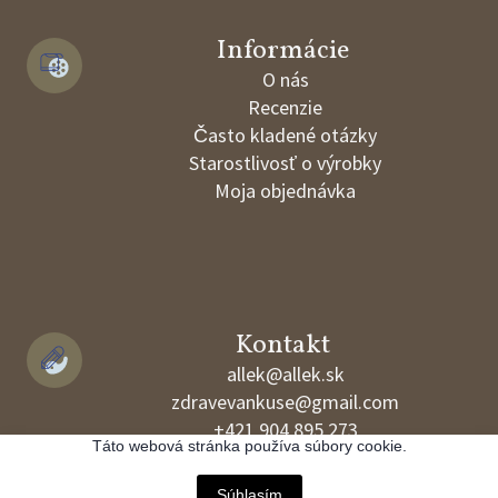
Informácie
O nás
Recenzie
Často kladené otázky
Starostlivosť o výrobky
Moja objednávka
Kontakt
allek@allek.sk
zdravevankuse@gmail.com
+421 904 895 273
Táto webová stránka používa súbory cookie.
www.allek.sk
Súhlasím