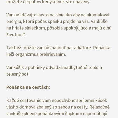
môžete čerpať vy kedykoľvek ste unavený.
Vankúš dávajte často na slniečko aby na akumuloval
energiu, ktorá počas spánku prejde na vás. Vankúše
na hriate slniečkom, pôsobia upokojujúco a majú dlhú
životnosť.
Taktiež môžte vankúš nahriať na radiátore. Pohánka
lieči organizmus prehrievaním.
Vankúšik z pohánky odvádza nadbytočné teplo a
telesný pot.
Pohánka na cestách:
Každé cestovanie vám nepochybne spríjemní kúsok
vášho domova zbalený so sebou na cesty. Relaxačné
vankúše plnené pohánkovými šupkami napomáhajú