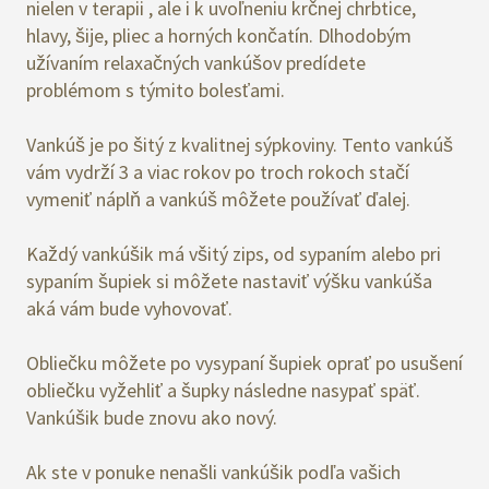
nielen v terapii , ale i k uvoľneniu krčnej chrbtice,
hlavy, šije, pliec a horných končatín. Dlhodobým
užívaním relaxačných vankúšov predídete
problémom s týmito bolesťami.
Vankúš je po šitý z kvalitnej sýpkoviny. Tento vankúš
vám vydrží 3 a viac rokov po troch rokoch stačí
vymeniť náplň a vankúš môžete používať ďalej.
Každý vankúšik má všitý zips, od sypaním alebo pri
sypaním šupiek si môžete nastaviť výšku vankúša
aká vám bude vyhovovať.
Obliečku môžete po vysypaní šupiek oprať po usušení
obliečku vyžehliť a šupky následne nasypať späť.
Vankúšik bude znovu ako nový.
Ak ste v ponuke nenašli vankúšik podľa vašich