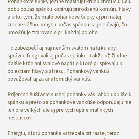
Pohánkové šupky jemne masírujú krčnú chrbticu. Celú
dobu počas spánku kopírujú prirodzenú kontúru hlavy
a krku tým, že malé pohánkové šupky aj pri malej
zmene vášho pohybu počas spánku sa presúvajú, čo
umožňuje tvarovanie pri každej polohe.
To zabezpečí aj najmenším svalom na krku aby
správne fungovali aj počas spánku. Takže už žiadne
ďalšie kŕče ani svalové napätie ktoré prispievajú k
bolestiam hlavy a stresu. Pohánkový vankúš
považovať aj za anatomický vankúš.
Príjemné šušťanie suchej pohánky vás ľahko ukolíše k
spánku a preto sa pohánkové vankúše odporúčajú nie
len pre veľkých ale aj pre tých úplne malinkých
nespavcov.
Energiu, ktorú pohánka vstrebala pri raste, teraz