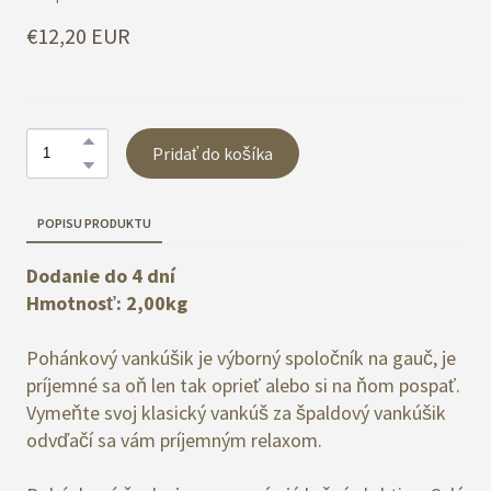
€12,20 EUR
Pridať do košíka
POPISU PRODUKTU
Dodanie do 4 dní
Hmotnosť: 2,00kg
Pohánkový vankúšik je výborný spoločník na gauč, je
príjemné sa oň len tak oprieť alebo si na ňom pospať.
Vymeňte svoj klasický vankúš za špaldový vankúšik
odvďačí sa vám príjemným relaxom.